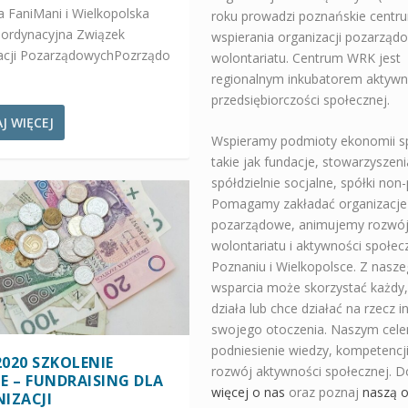
a FaniMani i Wielkopolska
roku prowadzi poznańskie centr
ordynacyjna Związek
wspierania organizacji pozarządo
acji PozarządowychPozrządo
wolontariatu. Centrum WRK jest
regionalnym inkubatorem aktywno
przedsiębiorczości społecznej.
J WIĘCEJ
Wspieramy podmioty ekonomii s
takie jak fundacje, stowarzyszeni
spółdzielnie socjalne, spółki non-p
Pomagamy zakładać organizacje
pozarządowe, animujemy rozwó
wolontariatu i aktywności społec
Poznaniu i Wielkopolsce. Z nasz
wsparcia może skorzystać każdy,
działa lub chce działać na rzecz i
swojego otoczenia. Naszym cele
podniesienie wiedzy, kompetencj
2020 SZKOLENIE
rozwój aktywności społecznej. D
E – FUNDRAISING DLA
więcej o nas
oraz poznaj
naszą o
IZACJI