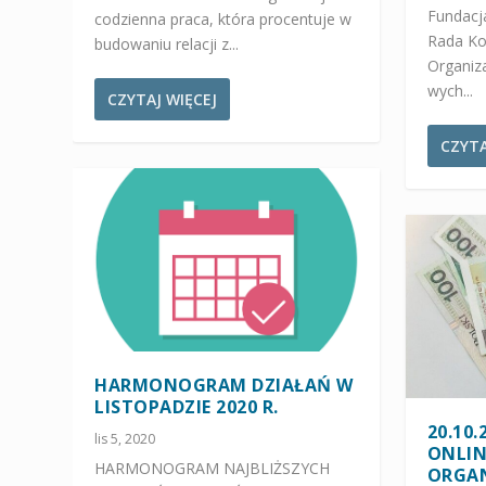
Fundacj
codzienna praca, która procentuje w
Rada Ko
budowaniu relacji z...
Organiz
wych...
CZYTAJ WIĘCEJ
CZYTA
HARMONOGRAM DZIAŁAŃ W
LISTOPADZIE 2020 R.
20.10.
lis 5, 2020
ONLIN
HARMONOGRAM NAJBLIŻSZYCH
ORGAN