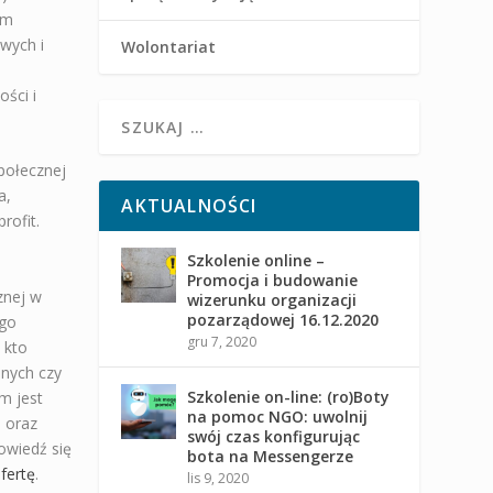
um
wych i
Wolontariat
ści i
połecznej
a,
AKTUALNOŚCI
rofit.
Szkolenie online –
j
Promocja i budowanie
znej w
wizerunku organizacji
pozarządowej 16.12.2020
ego
gru 7, 2020
 kto
nnych czy
Szkolenie on-line: (ro)Boty
m jest
na pomoc NGO: uwolnij
i oraz
swój czas konfigurując
owiedź się
bota na Messengerze
fertę
.
lis 9, 2020