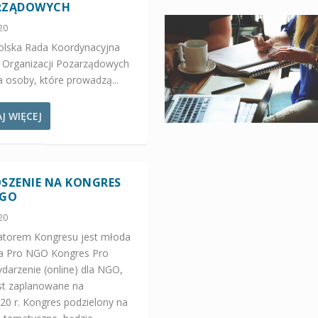
RZĄDOWYCH
20
olska Rada Koordynacyjna
 Organizacji Pozarządowych
 osoby, które prowadzą...
J WIĘCEJ
SZENIE NA KONGRES
NGO
20
atorem Kongresu jest młoda
a Pro NGO Kongres Pro
darzenie (online) dla NGO,
est zaplanowane na
20 r. Kongres podzielony na