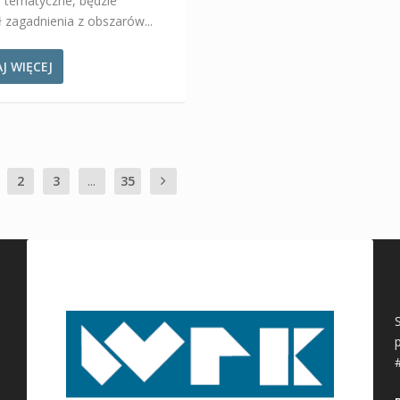
e tematyczne, będzie
 zagadnienia z obszarów...
J WIĘCEJ
2
3
...
35