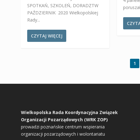
4 panel
SPOTKAŃ, SZKOLEŃ, DORADZTW
poruszał
PAŹDZIERNIK 2020 Wielkopolskiej
Rady...
CZYTA
CZYTAJ WIĘCEJ
1
Wielkopolska Rada Koordynacyjna Związek
Organizacji Pozarządowych (WRK ZOP)
prowadzi poznańskie centrum wspierania
organizacji pozarządowych i wolontariatu