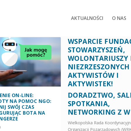
AKTUALNOŚCI
O NAS
WSPARCIE FUNDAC
STOWARZYSZEŃ,
WOLONTARIUSZY 
NIEZRZESZONYCH
AKTYWISTÓW I
AKTYWISTEK!
DORADZTWO, SAL
ENIE ON-LINE:
OTY NA POMOC NGO:
SPOTKANIA,
IJ SWÓJ CZAS
NETWORKING Z W
GURUJĄC BOTA NA
NGERZE
Wielkopolska Rada Koordynacyjn
0
Organizacji Pozarządowych (WRK