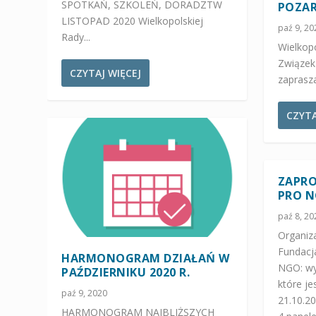
SPOTKAŃ, SZKOLEŃ, DORADZTW
POZA
LISTOPAD 2020 Wielkopolskiej
paź 9, 20
Rady...
Wielkop
Związek
CZYTAJ WIĘCEJ
zaprasza
CZYTA
ZAPRO
PRO 
paź 8, 20
Organiz
Fundacj
HARMONOGRAM DZIAŁAŃ W
NGO: wy
PAŹDZIERNIKU 2020 R.
które j
paź 9, 2020
21.10.20
HARMONOGRAM NAJBLIŻSZYCH