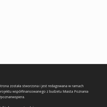
Strona została stworzona i jest redagowana w ramach
projektu współfinansowanego z budżetu Miasta Poznania
#poznanwspiera.