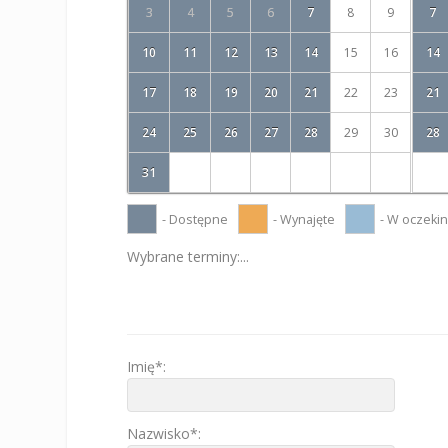
3
4
5
6
7
8
9
7
10
11
12
13
14
15
16
14
17
18
19
20
21
22
23
21
24
25
26
27
28
29
30
28
31
- Dostępne
- Wynajęte
- W oczeki
Wybrane terminy:
...
Imię*:
Nazwisko*: