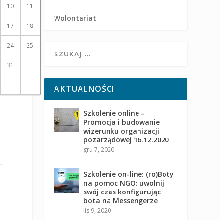
10
11
Wolontariat
17
18
24
25
31
AKTUALNOŚCI
Szkolenie online –
Promocja i budowanie
wizerunku organizacji
pozarządowej 16.12.2020
gru 7, 2020
Szkolenie on-line: (ro)Boty
na pomoc NGO: uwolnij
swój czas konfigurując
bota na Messengerze
lis 9, 2020