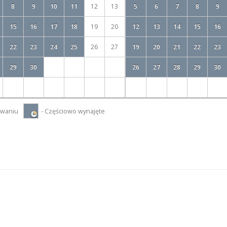
8
9
10
11
12
13
5
6
7
8
9
15
16
17
18
19
20
12
13
14
15
16
22
23
24
25
26
27
19
20
21
22
23
29
30
26
27
28
29
30
nwaniu
- Częściowo wynajęte