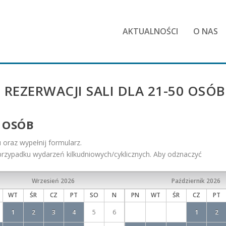
AKTUALNOŚCI
O NAS
REZERWACJI SALI DLA 21-50 OSÓB
0 OSÓB
u oraz wypełnij formularz.
 przypadku wydarzeń kilkudniowych/cyklicznych. Aby odznaczyć
Wrzesień
2026
Październik
2026
WT
ŚR
CZ
PT
SO
N
PN
WT
ŚR
CZ
PT
1
2
3
4
5
6
1
2