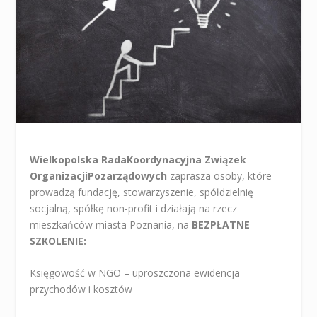
Wielkopolska Rada
Koordynacyjna Związek
Organizacji
Pozarządowych
zaprasza osoby, które
prowadzą fundację, stowarzyszenie, spółdzielnię
socjalną, spółkę non-profit i działają na rzecz
mieszkańców miasta Poznania, na
BEZPŁATNE
SZKOLENIE:
Księgowość w NGO – uproszczona ewidencja
przychodów i kosztów