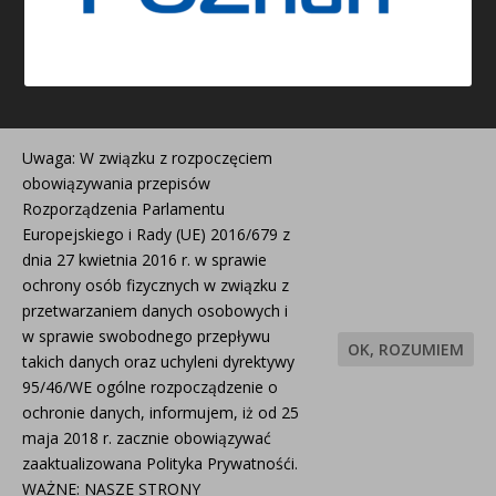
Uwaga: W związku z rozpoczęciem
obowiązywania przepisów
Rozporządzenia Parlamentu
Europejskiego i Rady (UE) 2016/679 z
Strona została stworzona i jest redagowana w ramach
dnia 27 kwietnia 2016 r. w sprawie
projektu współfinansowanego z budżetu Miasta Poznania
ochrony osób fizycznych w związku z
#poznanwspiera.
przetwarzaniem danych osobowych i
w sprawie swobodnego przepływu
OK, ROZUMIEM
Polityka prywatności
takich danych oraz uchyleni dyrektywy
95/46/WE ogólne rozpocządzenie o
ochronie danych, informujem, iż od 25
maja 2018 r. zacznie obowiązywać
zaaktualizowana Polityka Prywatnośći.
WAŻNE: NASZE STRONY
Doradztwo i Szkolenia
Zakładanie organizacji