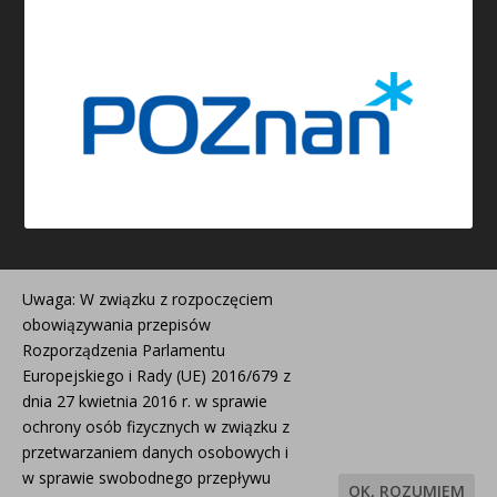
Uwaga: W związku z rozpoczęciem
obowiązywania przepisów
Rozporządzenia Parlamentu
Europejskiego i Rady (UE) 2016/679 z
Strona została stworzona i jest redagowana w ramach
dnia 27 kwietnia 2016 r. w sprawie
projektu współfinansowanego z budżetu Miasta Poznania
ochrony osób fizycznych w związku z
#poznanwspiera.
przetwarzaniem danych osobowych i
w sprawie swobodnego przepływu
OK, ROZUMIEM