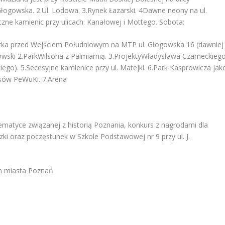
Głogowska. 2.Ul. Lodowa. 3.Rynek Łazarski. 4Dawne neony na ul.
iczne kamienic przy ulicach: Kanałowej i Mottego. Sobota:
biòrka przed Wejściem Południowym na MTP ul. Głogowska 16 (dawniej
ski 2.ParkWilsona z Palmiarnią. 3.ProjektyWładysława Czarneckieg
go). 5.Secesyjne kamienice przy ul. Matejki. 6.Park Kasprowicza jak
asów PeWuKi. 7.Arena
atyce związanej z historią Poznania, konkurs z nagrodami dla
ki oraz poczęstunek w Szkole Podstawowej nr 9 przy ul. J.
ch miasta Poznań