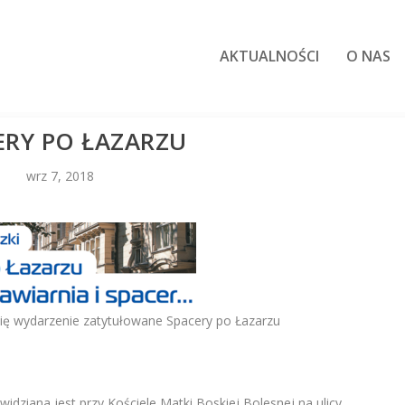
AKTUALNOŚCI
O NAS
ERY PO ŁAZARZU
wrz 7, 2018
 się wydarzenie zatytułowane Spacery po Łazarzu
idziana jest przy Kościele Matki Boskiej Bolesnej na ulicy