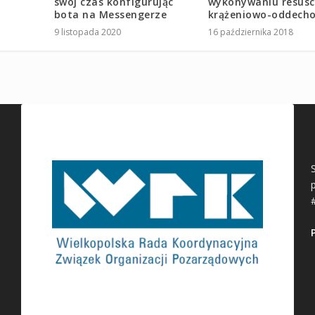
swój czas konfigurując
wykonywaniu resusc
bota na Messengerze
krążeniowo-oddech
9 listopada 2020
16 października 2018