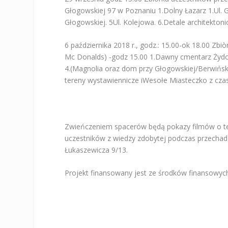
Głogowskiej 97 w Poznaniu 1.Dolny Łazarz 1.Ul. 
Głogowskiej. 5Ul. Kolejowa. 6.Detale architekton
6 października 2018 r., godz.: 15.00-ok 18.00 Z
Mc Donalds) -godz 15.00 1.Dawny cmentarz Żydow
4.(Magnolia oraz dom przy Głogowskiej/Berwińskie
tereny wystawiennicze iWesołe Miasteczko z cz
Zwieńczeniem spacerów będą pokazy filmów o tem
uczestników z wiedzy zdobytej podczas przechadz
Łukaszewicza 9/13.
Projekt finansowany jest ze środków finansowy